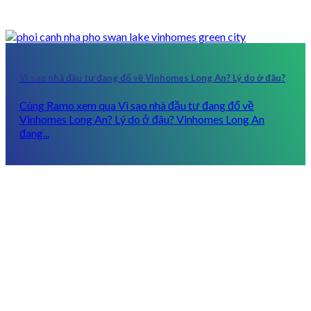
Vì sao nhà đầu tư đang đổ về Vinhomes Long An? Lý do ở đâu?
Cùng Ramo xem qua Vì sao nhà đầu tư đang đổ về
Vinhomes Long An? Lý do ở đâu? Vinhomes Long An
đang...