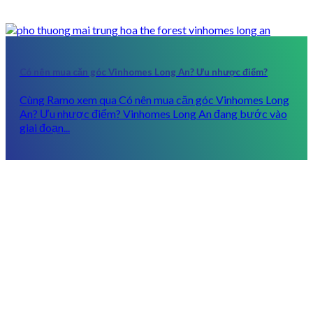
Có nên mua căn góc Vinhomes Long An? Ưu nhược điểm?
Cùng Ramo xem qua Có nên mua căn góc Vinhomes Long
An? Ưu nhược điểm? Vinhomes Long An đang bước vào
giai đoạn...