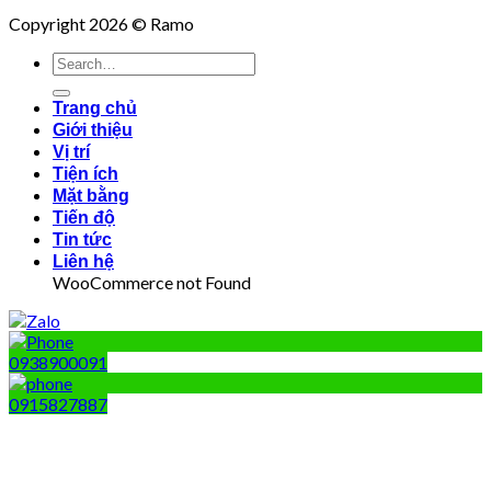
Copyright 2026 © Ramo
Trang chủ
Giới thiệu
Vị trí
Tiện ích
Mặt bằng
Tiến độ
Tin tức
Liên hệ
WooCommerce not Found
0938900091
0915827887