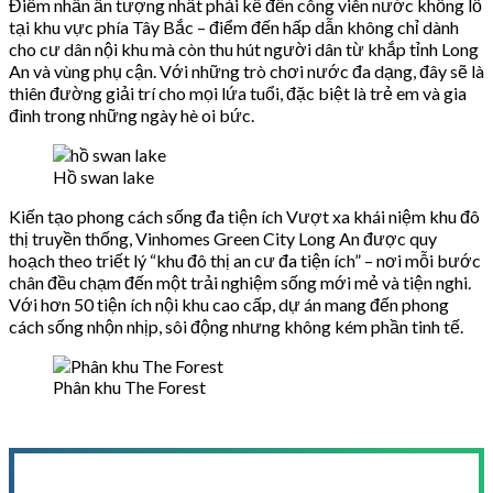
Điểm nhấn ấn tượng nhất phải kể đến công viên nước khổng lồ
tại khu vực phía Tây Bắc – điểm đến hấp dẫn không chỉ dành
cho cư dân nội khu mà còn thu hút người dân từ khắp tỉnh Long
An và vùng phụ cận. Với những trò chơi nước đa dạng, đây sẽ là
thiên đường giải trí cho mọi lứa tuổi, đặc biệt là trẻ em và gia
đình trong những ngày hè oi bức.
Hồ swan lake
Kiến tạo phong cách sống đa tiện ích Vượt xa khái niệm khu đô
thị truyền thống, Vinhomes Green City Long An được quy
hoạch theo triết lý “khu đô thị an cư đa tiện ích” – nơi mỗi bước
chân đều chạm đến một trải nghiệm sống mới mẻ và tiện nghi.
Với hơn 50 tiện ích nội khu cao cấp, dự án mang đến phong
cách sống nhộn nhịp, sôi động nhưng không kém phần tinh tế.
Phân khu The Forest