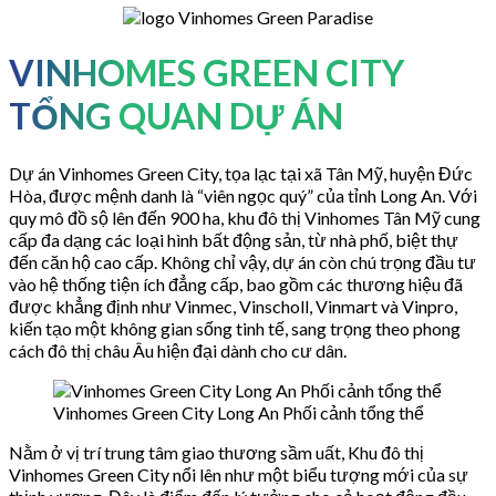
VINHOMES GREEN CITY
TỔNG QUAN DỰ ÁN
Dự án Vinhomes Green City, tọa lạc tại xã Tân Mỹ, huyện Đức
Hòa, được mệnh danh là “viên ngọc quý” của tỉnh Long An. Với
quy mô đồ sộ lên đến 900 ha, khu đô thị Vinhomes Tân Mỹ cung
cấp đa dạng các loại hình bất động sản, từ nhà phố, biệt thự
đến căn hộ cao cấp. Không chỉ vậy, dự án còn chú trọng đầu tư
vào hệ thống tiện ích đẳng cấp, bao gồm các thương hiệu đã
được khẳng định như Vinmec, Vinscholl, Vinmart và Vinpro,
kiến tạo một không gian sống tinh tế, sang trọng theo phong
cách đô thị châu Âu hiện đại dành cho cư dân.
Vinhomes Green City Long An Phối cảnh tổng thể
Nằm ở vị trí trung tâm giao thương sầm uất, Khu đô thị
Vinhomes Green City nổi lên như một biểu tượng mới của sự