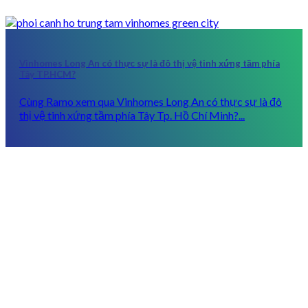
Vinhomes Long An có thực sự là đô thị vệ tinh xứng tầm phía
Tây TP.HCM?
Cùng Ramo xem qua Vinhomes Long An có thực sự là đô
thị vệ tinh xứng tầm phía Tây Tp. Hồ Chí Minh?...