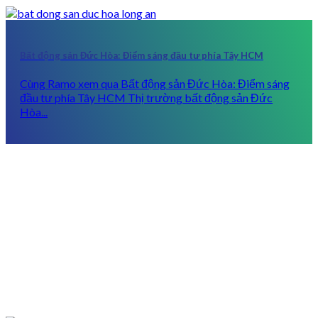
Bất động sản Đức Hòa: Điểm sáng đầu tư phía Tây HCM
Cùng Ramo xem qua Bất động sản Đức Hòa: Điểm sáng
đầu tư phía Tây HCM Thị trường bất động sản Đức
Hòa...