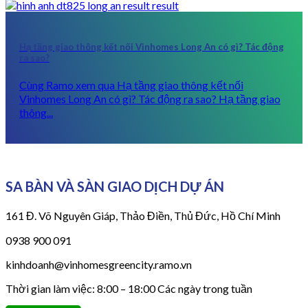
Hạ tầng giao thông kết nối Vinhomes Long An có gì? Tác động
ra sao?
Cùng Ramo xem qua Hạ tầng giao thông kết nối
Vinhomes Long An có gì? Tác động ra sao? Hạ tầng giao
thông...
SA BÀN VÀ SÀN GIAO DỊCH DỰ ÁN
161 Đ. Võ Nguyên Giáp, Thảo Điền, Thủ Đức, Hồ Chí Minh
0938 900 091
kinhdoanh@vinhomesgreencity.ramo.vn
Thời gian làm việc: 8:00 – 18:00 Các ngày trong tuần