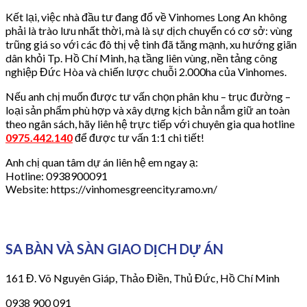
Kết lại, việc nhà đầu tư đang đổ về Vinhomes Long An không
phải là trào lưu nhất thời, mà là sự dịch chuyển có cơ sở: vùng
trũng giá so với các đô thị vệ tinh đã tăng mạnh, xu hướng giãn
dân khỏi Tp. Hồ Chí Minh, hạ tầng liên vùng, nền tảng công
nghiệp Đức Hòa và chiến lược chuỗi 2.000ha của Vinhomes.
Nếu anh chị muốn được tư vấn chọn phân khu – trục đường –
loại sản phẩm phù hợp và xây dựng kịch bản nắm giữ an toàn
theo ngân sách, hãy liên hệ trực tiếp với chuyên gia qua hotline
0975.442.140
để được tư vấn 1:1 chi tiết!
Anh chị quan tâm dự án liên hệ em ngay ạ:
Hotline: 0938900091
Website: https://vinhomesgreencity.ramo.vn/
SA BÀN VÀ SÀN GIAO DỊCH DỰ ÁN
161 Đ. Võ Nguyên Giáp, Thảo Điền, Thủ Đức, Hồ Chí Minh
0938 900 091