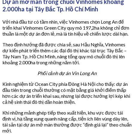
Dự án mở màn trong chuỗi Vinhomes khoảng
2.000ha tại Tây Bắc Tp. Hồ Chí Minh
Với nhà đầu tư có tầm nhìn, việc Vinhomes chọn Long An để
triển khai Vinhomes Green City quy mô 197,2ha không chỉ đơn
thuần là một dự án đơn lẻ, mà là tín hiệu về chiến lược dài hạn.
Theo định hướng đã được chia sẻ, sau Hậu Nghĩa, Vinhomes
dự kiến phát triển thêm các đại đô thị khác tại trục Tây Bắc –
Tây Nam Tp. Hồ Chí Minh, nâng tổng quy mô chuỗi đô thị lên
khoảng 2.000ha trong những năm tới.
Phối cảnh dự án Vin Long An
Kinh nghiệm từ Ocean City phía Đông Hà Nội cho thấy: dự án
đầu tiên trong chuỗi thường có mặt bằng giá khởi điểm thấp
hơn các dự án triển khai sau, nhưng lại được hưởng lợi kép khi
cả hệ sinh thái đô thị dần hoàn thiện.
Khi những mảnh ghép tiếp theo xuất hiện, khu vực được tái
định vị, hạ tầng xung quanh nâng cấp, tiện ích liên vùng dày lên,
tài sản tại dự án mở màn thường được “định giá lại” theo chuẩn
mới.