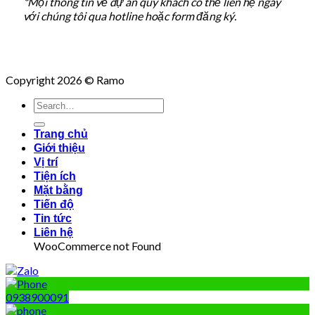
*Mọi thông tin về dự án quý khách có thể liên hệ ngay
với chúng tôi qua hotline hoặc form đăng ký.
Copyright 2026 © Ramo
Trang chủ
Giới thiệu
Vị trí
Tiện ích
Mặt bằng
Tiến độ
Tin tức
Liên hệ
WooCommerce not Found
0938900091