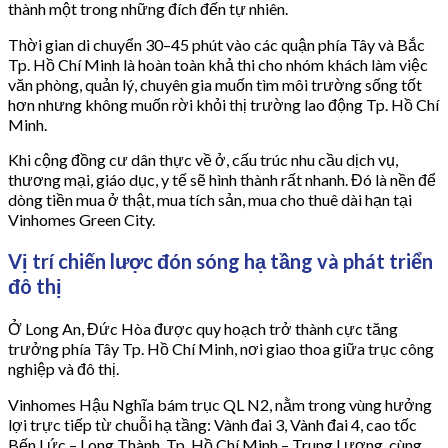
thành một trong những đích đến tự nhiên.
Thời gian di chuyển 30–45 phút vào các quận phía Tây và Bắc
Tp. Hồ Chí Minh là hoàn toàn khả thi cho nhóm khách làm việc
văn phòng, quản lý, chuyên gia muốn tìm môi trường sống tốt
hơn nhưng không muốn rời khỏi thị trường lao động Tp. Hồ Chí
Minh.
Khi cộng đồng cư dân thực về ở, cấu trúc nhu cầu dịch vụ,
thương mại, giáo dục, y tế sẽ hình thành rất nhanh. Đó là nền để
dòng tiền mua ở thật, mua tích sản, mua cho thuê dài hạn tại
Vinhomes Green City.
Vị trí chiến lược đón sóng hạ tầng và phát triển
đô thị
Ở Long An, Đức Hòa được quy hoạch trở thành cực tăng
trưởng phía Tây Tp. Hồ Chí Minh, nơi giao thoa giữa trục công
nghiệp và đô thị.
Vinhomes Hậu Nghĩa bám trục QL N2, nằm trong vùng hưởng
lợi trực tiếp từ chuỗi hạ tầng: Vành đai 3, Vành đai 4, cao tốc
Bến Lức – Long Thành, Tp. Hồ Chí Minh – Trung Lương, cùng