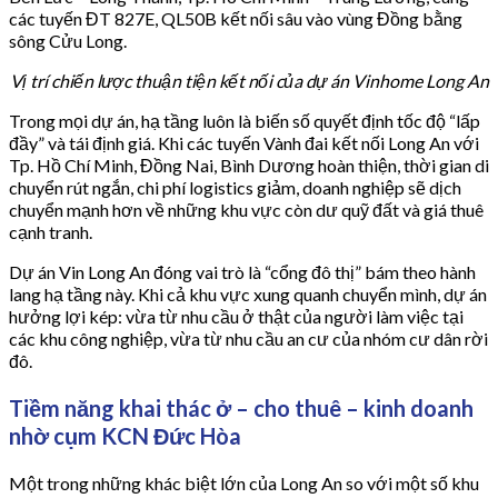
các tuyến ĐT 827E, QL50B kết nối sâu vào vùng Đồng bằng
sông Cửu Long.
Vị trí chiến lược thuận tiện kết nối của dự án Vinhome Long An
Trong mọi dự án, hạ tầng luôn là biến số quyết định tốc độ “lấp
đầy” và tái định giá. Khi các tuyến Vành đai kết nối Long An với
Tp. Hồ Chí Minh, Đồng Nai, Bình Dương hoàn thiện, thời gian di
chuyển rút ngắn, chi phí logistics giảm, doanh nghiệp sẽ dịch
chuyển mạnh hơn về những khu vực còn dư quỹ đất và giá thuê
cạnh tranh.
Dự án Vin Long An đóng vai trò là “cổng đô thị” bám theo hành
lang hạ tầng này. Khi cả khu vực xung quanh chuyển mình, dự án
hưởng lợi kép: vừa từ nhu cầu ở thật của người làm việc tại
các khu công nghiệp, vừa từ nhu cầu an cư của nhóm cư dân rời
đô.
Tiềm năng khai thác ở – cho thuê – kinh doanh
nhờ cụm KCN Đức Hòa
Một trong những khác biệt lớn của Long An so với một số khu