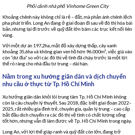
Phối cảnh nhà phố Vinhome Green City
Khoảng chênh này không chỉ là rẻ – đắt, mà phản ánh chênh lệch
pha phát triển. Long An đang ở giai đoạn đi sau về đô thị hóa bài
bản, nhưng lại đi trước về quỹ đất lớn bám các trục kết nối liên
vùng.
Với một dự án 197,2ha, mật độ xây dựng thấp, cây xanh
khoảng 35,6ha và không gian ven hồ hơn 96.000m², việc giá vào
còn “dư địa” so với các đô thị vệ tinh đã chạy trước là một lợi
thế rõ ràng cho nhà đầu tư trung – dài hạn.
Nằm trong xu hướng giãn dân và dịch chuyển
nhu cầu ở thực từ Tp. Hồ Chí Minh
Xu hướng giãn dân khỏi lõi trung tâm Tp. Hồ Chí Minh không
còn là câu chuyện lý thuyết. Sau 2018, đặc biệt giai đoạn 2022–
2025, rất nhiều gia đình trẻ, chuyên gia, quản lý trung – cao cấp
bắt đầu dịch chuyển ra các đô thị vệ tinh có chất lượng sống
tốt hơn, nhưng vẫn đi làm được về Tp. Hồ Chí Minh trong ngày.
Long An, với lợi thế giáp ranh và quỹ đất còn lớn, đang trở