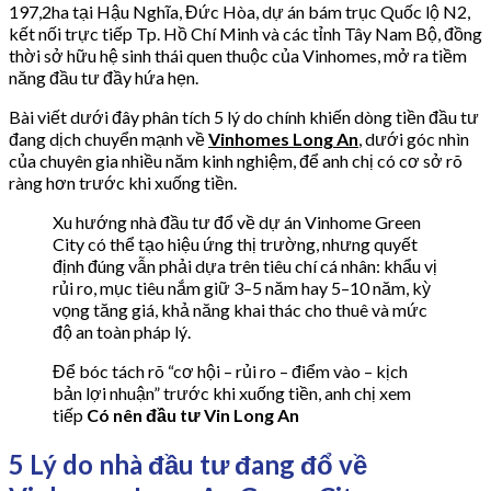
197,2ha tại Hậu Nghĩa, Đức Hòa, dự án bám trục Quốc lộ N2,
kết nối trực tiếp Tp. Hồ Chí Minh và các tỉnh Tây Nam Bộ, đồng
thời sở hữu hệ sinh thái quen thuộc của Vinhomes, mở ra tiềm
năng đầu tư đầy hứa hẹn.
Bài viết dưới đây phân tích 5 lý do chính khiến dòng tiền đầu tư
đang dịch chuyển mạnh về
Vinhomes Long An
, dưới góc nhìn
của chuyên gia nhiều năm kinh nghiệm, để anh chị có cơ sở rõ
ràng hơn trước khi xuống tiền.
Xu hướng nhà đầu tư đổ về dự án Vinhome Green
City có thể tạo hiệu ứng thị trường, nhưng quyết
định đúng vẫn phải dựa trên tiêu chí cá nhân: khẩu vị
rủi ro, mục tiêu nắm giữ 3–5 năm hay 5–10 năm, kỳ
vọng tăng giá, khả năng khai thác cho thuê và mức
độ an toàn pháp lý.
Để bóc tách rõ “cơ hội – rủi ro – điểm vào – kịch
bản lợi nhuận” trước khi xuống tiền, anh chị xem
tiếp
Có nên đầu tư Vin Long An
5 Lý do nhà đầu tư đang đổ về