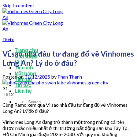
Skip to content
Tin tức
Trang chủ
Vì sao nhà đầu tư đang đổ về Vinhomes
Giới thiệu
Long An? Lý do ở đâu?
Vị trí
Tiện ích
Mặt bằng
Posted on
31/12/2025
by
Phan Thanh
Tiến độ
Tin tức
31
Liên hệ
Th12
Cùng Ramo xem qua Vì sao nhà đầu tư đang đổ về Vinhomes
Long An? Lý do ở đâu?
Vinhomes Long An đang trở thành một trong những cái tên
được nhắc nhiều nhất ở thị trường bất động sản khu Tây Tp.
Hồ Chí Minh giai đoạn 2025–2030. Với quy mô khoảng