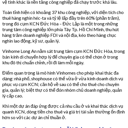
vệ tinh khác là nền tảng công nghiệp đã chạy trước khá lâu.
Toàn tỉnh hiện có khoảng 37 khu công nghiệp, với diện tích cho
thuê hàng nghìn héc-ta và tỷ lệ lấp đầy trên 60% (phần trăm),
trong đó cụm KCN Đức Hòa – Đức Lập là một trong những
trung tâm công nghiệp lớn phía Tây Tp. Hồ Chí Minh, thu hút
hàng trăm doanh nghiệp FDI và nội địa, kéo theo hàng chục
nghìn lao động, kỹ sư, quản lý.
Vinhome Long An nằm sát trung tâm cụm KCN Đức Hòa, trong
bán kính di chuyển hợp lý để chuyên gia có thể chọn ở trong
khu đô thị chuẩn chỉnh, rồi đi làm mỗi ngày.
Điểm quan trọng là mô hình Vinhomes cho phép khai thác đa
dạng: nhà phố, shophouse có thể vừa ở vừa kinh doanh dịch vụ
phục vụ cụm KCN; căn hộ về sau có thể cho thuê cho chuyên
gia, quản lý; biệt thự có thể đón nhóm chủ doanh nghiệp, quản
lý cấp cao.
Khi một dự án đáp ứng được cả nhu cầu ở và khai thác dịch vụ
quanh KCN, dòng tiền cho thuê và giá trị tài sản thường ổn định
hơn so với các dự án chỉ thuần ở.